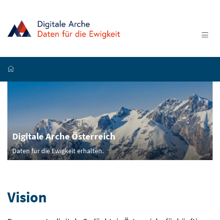
Accesskey
Accesskey
Accesskey
Zum Inhalt
Zum Hauptmenü
Zur Suche
[4]
[1]
[2]
Na
Startseite
Digitale Arche Österreich
Daten für die Ewigkeit erhalten.
Vision