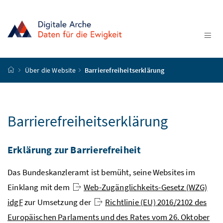
Accesskey
Accesskey
Accesskey
Zum Inhalt
Zum Hauptmenü
Zur Suche
[4]
[1]
[2]
Na
Startseite
Über die Website
Barrierefreiheitserklärung
Barrierefreiheitserklärung
Erklärung zur Barrierefreiheit
Das Bundeskanzleramt ist bemüht, seine Websites im
Einklang mit dem
Web-Zugänglichkeits-Gesetz (WZG)
idgF
zur Umsetzung der
Richtlinie (EU) 2016/2102 des
Europäischen Parlaments und des Rates vom 26. Oktober